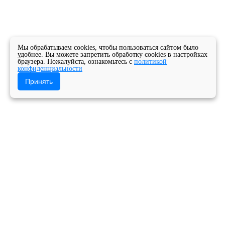
Мы обрабатываем cookies, чтобы пользоваться сайтом было
удобнее. Вы можете запретить обработку cookies в настройках
браузера. Пожалуйста, ознакомьтесь с
политикой
конфиденциальности
Принять
Главная
Новости
Новости колледжа
Сегодня в Архангельском музыкальном колледже
прошло интерактивное занятие по теме:
Безопасность дорожного движения.
Государственное бюджетное профессиональное
образовательное учреждение Архангельской
области «Архангельский музыкальный колледж»