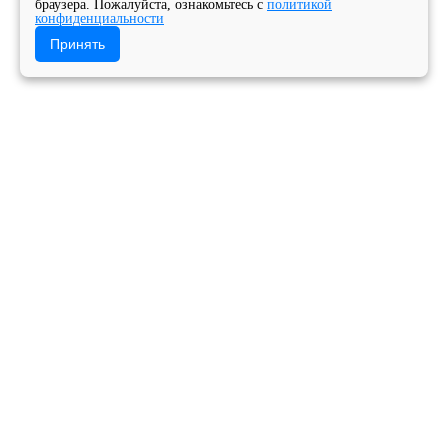
браузера. Пожалуйста, ознакомьтесь с
политикой
конфиденциальности
Принять
Главная
Сведения об образовательной организации
Педагогический (научно-педагогический) состав
Государственное бюджетное профессиональное
образовательное учреждение Архангельской
области «Архангельский музыкальный колледж»
Версия для слабовидящих
Педагогический (научно-
педагогический) состав