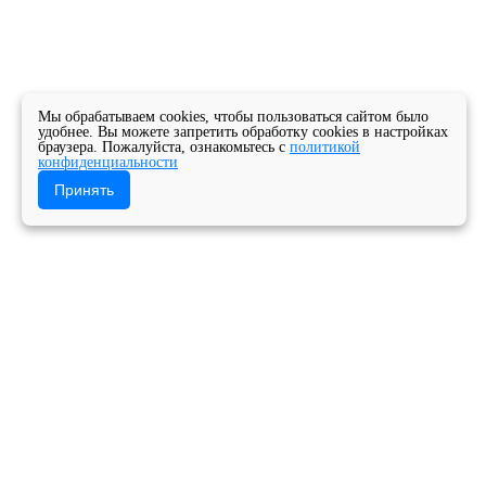
Мы обрабатываем cookies, чтобы пользоваться сайтом было
удобнее. Вы можете запретить обработку cookies в настройках
браузера. Пожалуйста, ознакомьтесь с
политикой
конфиденциальности
Принять
Главная
Новости
Новости колледжа
Поздравляем с международным Днём Музыки!
Государственное бюджетное профессиональное
образовательное учреждение Архангельской
области «Архангельский музыкальный колледж»
Версия для слабовидящих