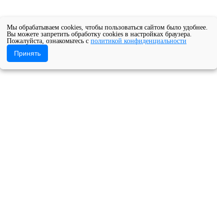
Мы обрабатываем cookies, чтобы пользоваться сайтом было удобнее.
Вы можете запретить обработку cookies в настройках браузера.
Пожалуйста, ознакомьтесь с
политикой конфиденциальности
Принять
Новости ОДОД
Новогодний концерт Отдела дополнительно
ое учреждение Архангельской области «Архангельский музыкал
онцерт Отдела дополнительног
25 декабря 2023
Новости ОДОД