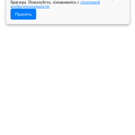
браузера. Пожалуйста, ознакомьтесь с
политикой
конфиденциальности
Принять
Государственное бюджетное профессиональное
образовательное учреждение Архангельской
области «Архангельский музыкальный колледж»
Версия для слабовидящих
"Песни нашей Родины", 5
мая 2023 года