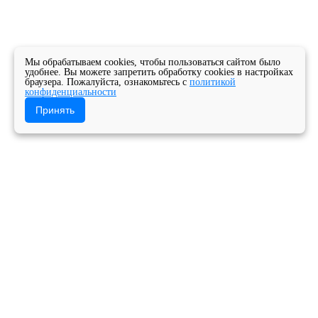
Мы обрабатываем cookies, чтобы пользоваться сайтом было
удобнее. Вы можете запретить обработку cookies в настройках
браузера. Пожалуйста, ознакомьтесь с
политикой
конфиденциальности
Принять
Главная
Новости
Новости колледжа
Сегодня исполняется 200 лет со дня рождения
классика мировой литературы, «исследователя
русской души», публициста и философа Федора
Михайловича Достоевского.
Государственное бюджетное профессиональное
образовательное учреждение Архангельской
области «Архангельский музыкальный колледж»