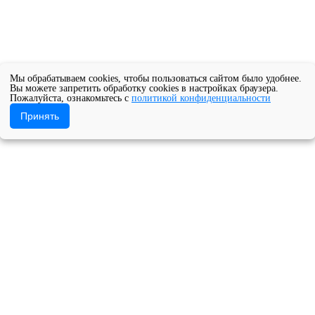
Мы обрабатываем cookies, чтобы пользоваться сайтом было удобнее.
Вы можете запретить обработку cookies в настройках браузера.
Пожалуйста, ознакомьтесь с
политикой конфиденциальности
Принять
8 по 20 декабря в Архангельске и Северодвинске пройдет II фе
ое учреждение Архангельской области «Архангельский музыкал
ельске и Северодвинске пройде