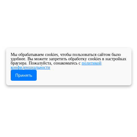
Мы обрабатываем cookies, чтобы пользоваться сайтом было
удобнее. Вы можете запретить обработку cookies в настройках
браузера. Пожалуйста, ознакомьтесь с
политикой
конфиденциальности
Принять
Главная
Новости
Новости колледжа
Концерты февраля-марта в Архангельском
музыкальном колледже!
Государственное бюджетное профессиональное