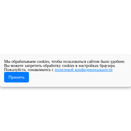
Мы обрабатываем cookies, чтобы пользоваться сайтом было удобнее.
Вы можете запретить обработку cookies в настройках браузера.
Пожалуйста, ознакомьтесь с
политикой конфиденциальности
Принять
 II творческого фестиваля-конкурса «Русским говором Север зву
ое учреждение Архангельской области «Архангельский музыкал