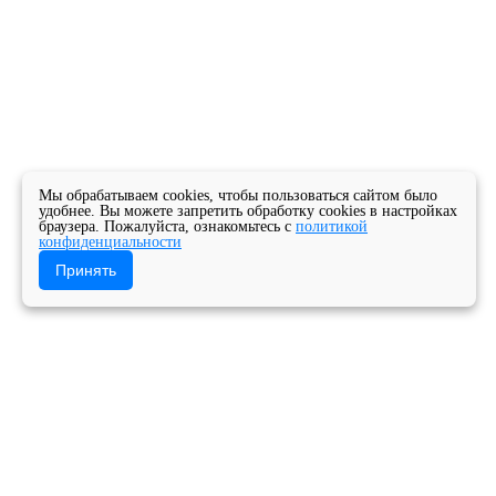
Мы обрабатываем cookies, чтобы пользоваться сайтом было
удобнее. Вы можете запретить обработку cookies в настройках
браузера. Пожалуйста, ознакомьтесь с
политикой
конфиденциальности
Принять
Главная
Новости
Новости колледжа
В минувшую пятницу прошел классный час в
формате интеллектуальной игры на платформе
MyQuiz по теме «Безопасный интернет».