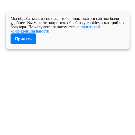
Мы обрабатываем cookies, чтобы пользоваться сайтом было
удобнее. Вы можете запретить обработку cookies в настройках
браузера. Пожалуйста, ознакомьтесь с
политикой
конфиденциальности
Принять
Главная
Новости
Новости колледжа
Студенты второго курса приняли участие во
Всероссийском Дне бега.
Государственное бюджетное профессиональное
образовательное учреждение Архангельской
области «Архангельский музыкальный колледж»
Версия для слабовидящих