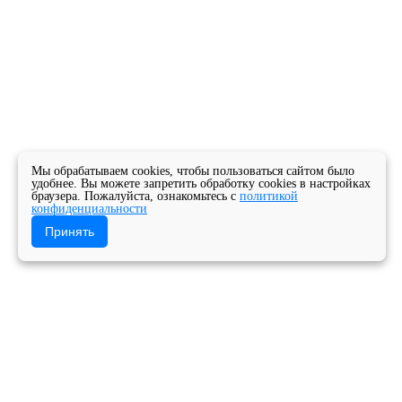
Мы обрабатываем cookies, чтобы пользоваться сайтом было
удобнее. Вы можете запретить обработку cookies в настройках
браузера. Пожалуйста, ознакомьтесь с
политикой
конфиденциальности
Принять
Главная
Новости
Новости колледжа
Семинар по теме: «Организация аттестации
педагогических работников в образовательных
учреждениях сферы культуры. Деятельность
экспертной группы по аттестации педагогических
работников».