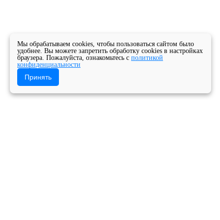
Мы обрабатываем cookies, чтобы пользоваться сайтом было
удобнее. Вы можете запретить обработку cookies в настройках
браузера. Пожалуйста, ознакомьтесь с
политикой
конфиденциальности
Принять
Главная
Новости
Новости колледжа
С Днём Защитника Отечества!
Государственное бюджетное профессиональное
образовательное учреждение Архангельской
области «Архангельский музыкальный колледж»
Версия для слабовидящих