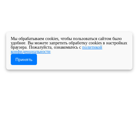
Мы обрабатываем cookies, чтобы пользоваться сайтом было
удобнее. Вы можете запретить обработку cookies в настройках
браузера. Пожалуйста, ознакомьтесь с
политикой
конфиденциальности
Принять
Главная
Новости
Новости колледжа
ПОЗДРАВЛЯЕМ С ДНЁМ УЧИТЕЛЯ!
Государственное бюджетное профессиональное
образовательное учреждение Архангельской
области «Архангельский музыкальный колледж»