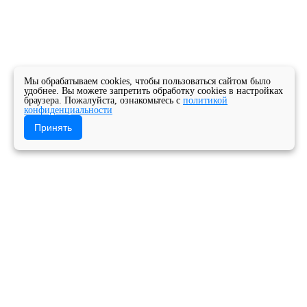
Мы обрабатываем cookies, чтобы пользоваться сайтом было
удобнее. Вы можете запретить обработку cookies в настройках
браузера. Пожалуйста, ознакомьтесь с
политикой
конфиденциальности
Принять
Главная
Новости
Новости колледжа
К нашему Музыкальному королевству
присоединилось 62 ярких, неординарных,
талантливых студента!
Государственное бюджетное профессиональное
образовательное учреждение Архангельской
области «Архангельский музыкальный колледж»