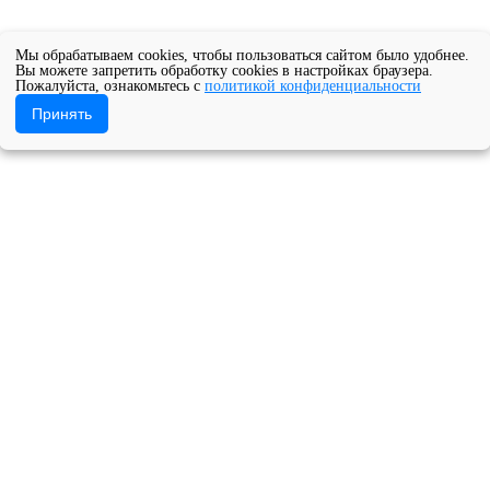
Мы обрабатываем cookies, чтобы пользоваться сайтом было удобнее.
Вы можете запретить обработку cookies в настройках браузера.
Пожалуйста, ознакомьтесь с
политикой конфиденциальности
Принять
орческих проектов студентов и аспирантов «КОНСЕРВАТОРСКА
ое учреждение Архангельской области «Архангельский музыкал
о конкурса научно-творческих
ОРСКАЯ НАУКА»